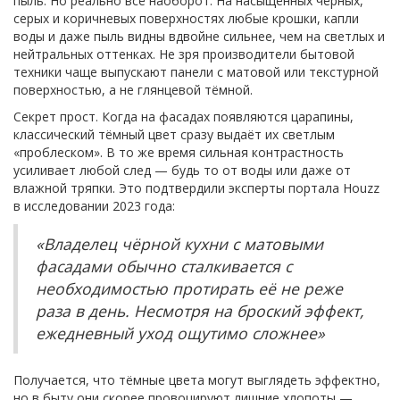
пыль. Но реально всё наоборот. На насыщённых чёрных,
серых и коричневых поверхностях любые крошки, капли
воды и даже пыль видны вдвойне сильнее, чем на светлых и
нейтральных оттенках. Не зря производители бытовой
техники чаще выпускают панели с матовой или текстурной
поверхностью, а не глянцевой тёмной.
Секрет прост. Когда на фасадах появляются царапины,
классический тёмный цвет сразу выдаёт их светлым
«проблеском». В то же время сильная контрастность
усиливает любой след — будь то от воды или даже от
влажной тряпки. Это подтвердили эксперты портала Houzz
в исследовании 2023 года:
«Владелец чёрной кухни с матовыми
фасадами обычно сталкивается с
необходимостью протирать её не реже
раза в день. Несмотря на броский эффект,
ежедневный уход ощутимо сложнее»
Получается, что тёмные цвета могут выглядеть эффектно,
но в быту они скорее провоцируют лишние хлопоты —