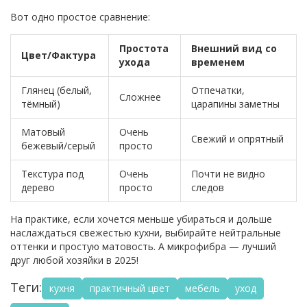
Вот одно простое сравнение:
Простота
Внешний вид со
Цвет/Фактура
ухода
временем
Глянец (белый,
Отпечатки,
Сложнее
тёмный)
царапины заметны
Матовый
Очень
Свежий и опрятный
бежевый/серый
просто
Текстура под
Очень
Почти не видно
дерево
просто
следов
На практике, если хочется меньше убираться и дольше
наслаждаться свежестью кухни, выбирайте нейтральные
оттенки и простую матовость. А микрофибра — лучший
друг любой хозяйки в 2025!
Теги:
кухня
практичный цвет
мебель
уход