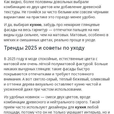
Как видно, более половины довольных выбрали
комбинацию из двух цветов или добавление древесной
текстуры. Не гоняйся за чисто белыми или совсем чёрными
вариантами: на практике это гораздо менее удобно.
И да, выбирая
кухню
, забудь про немаркие глянцевые
фасады на весь гарнитур — отпечатки пальцев на них
видны куда сильнее, чем на матовых. Матовые, особенно в
мягких и смешанных цветах, реально проще в уходе.
Тренды 2025 и советы по уходу
В 2025 году в моде спокойные, естественные цвета с
матовой или очень лёгкой полуматовой фактурой. Больше
никаких вычурных глянцев: такие фасады быстро
покрываются отпечатками и требуют постоянного
внимания. А вот светло-серый, тёплый бежевый, оливковый
и оттенки дерева визуально оставляют кухню чистой и
ухоженной даже при частом использовании.
Из удобных новинок — смеси двух цветов, вроде
комбинации древесного и нейтрального серого. Такой
приём часто используют дизайнеры для
кухня
любой
площади, потому что он не только украшает интерьер, но и