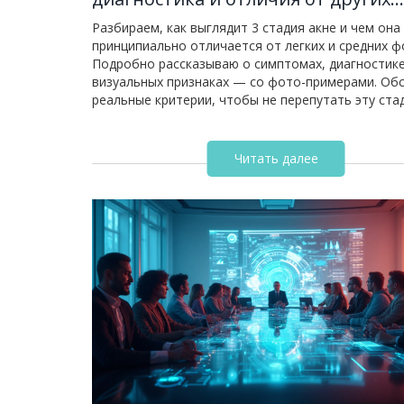
степеней
Разбираем, как выглядит 3 стадия акне и чем она
принципиально отличается от легких и средних ф
Подробно рассказываю о симптомах, диагностике
визуальных признаках — со фото-примерами. Об
реальные критерии, чтобы не перепутать эту ста
другими степенями акне. Дам важные советы по у
воспалённой кожей и научные факты, на которые
обратить внимание, чтобы не усугубить ситуацию
Читать далее