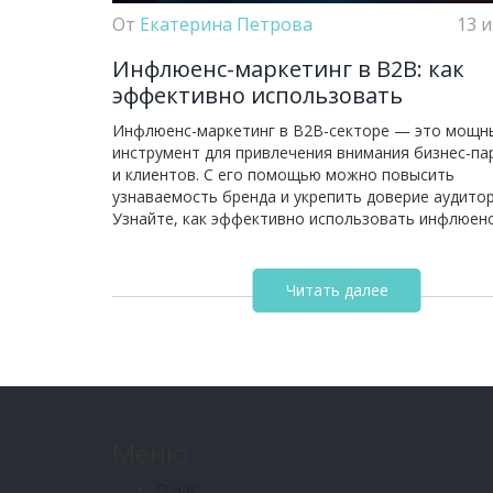
От
Екатерина Петрова
13 
Инфлюенс-маркетинг в B2B: как
эффективно использовать
Инфлюенс-маркетинг в B2B-секторе — это мощн
инструмент для привлечения внимания бизнес-па
и клиентов. С его помощью можно повысить
узнаваемость бренда и укрепить доверие аудитор
Узнайте, как эффективно использовать инфлюен
для продвижения товаров и услуг в корпоративно
В статье представлены примеры успешных страте
практические советы от известных специалистов.
Читать далее
Меню
О нас