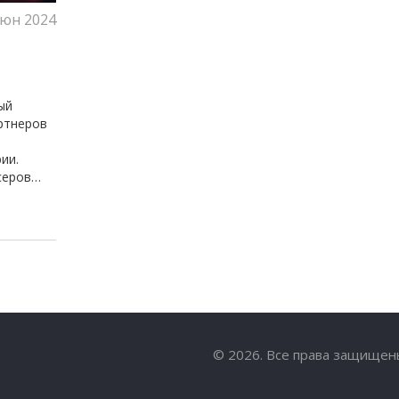
июн 2024
ый
ртнеров
ии.
серов
й среде.
гий и
© 2026. Все права защищен