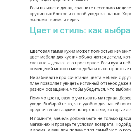
Если вы ищете диван, сравните несколько модел
пружинных блоков и способ ухода за тканью. Хор
экономит время и нервы.
Цвет и стиль: как выбр
Цветовая гамма кухни может полностью изменит
цвет мебели для кухни» объясняются детали, кот
светлые – делают его просторнее. Если кухня не
помещений можно смело добавить контрастные 
Не забывайте про сочетание цвета мебели с дру
план позволяет увидеть истинный оттенок даже 
разном освещении, чтобы убедиться, что выбран
Помимо цвета, важно учитывать материал. Дерево
уходе. Выбирайте то, что удобно для вашей повс
предпочтение гладким поверхностям, которые ле
И помните, мебель должна быть не только краси
магазинах и проверьте условия возврата. Подойд
и время, а ваш дом получит тот самый уют, о ко