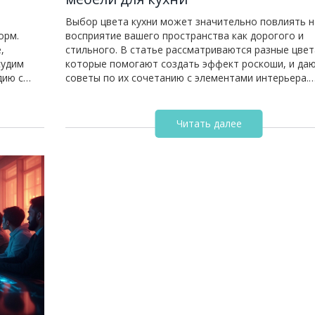
Выбор цвета кухни может значительно повлиять н
орм.
восприятие вашего пространства как дорогого и
,
стильного. В статье рассматриваются разные цвет
судим
которые помогают создать эффект роскоши, и да
дию с
советы по их сочетанию с элементами интерьера.
ходу за
Описаны психологические аспекты восприятия цвет
 стоит
также как правильно подобрать оттенки для небо
.
просторных кухонь. Читатели узнают о последних
Читать далее
тенденциях и секретах декора, которые помогут с
кухню элегантной. Обсуждаются аспекты освещени
влияние на восприятие цвета.