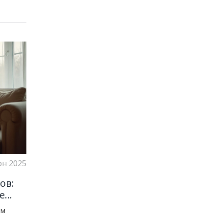
юн 2025
ов:
е
ям