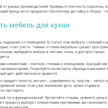
ей от разных производителей. Проверьте плотность поролона, н
оший бренд часто предлагает бесплатную доставку и сборку – э
ать мебель для кухни
ь ощущение от помещения. В статье «Как выбрать стильный и 
орые стоит учесть. Темные оттенки визуально сужают простран
большая, выбирайте мебель в светлых тонах, а для просторных
цвета.
гими элементами – плиткой, стенами и освещением. Хороший св
в вечернее время. Попробуйте посмотреть образцы в магазине 
ный цвет действительно нравится.
 придаёт теплоту, металл – современность, пластик – лёгкость
едневной жизни. Если у вас маленькие дети, лучше отдавать
гко протереть.
вой, но и функциональной. Прочитайте отзывы, сравните цены в
я к процессу выбора с конкретными критериями, вы сэкономите 
тором вы мечтали.