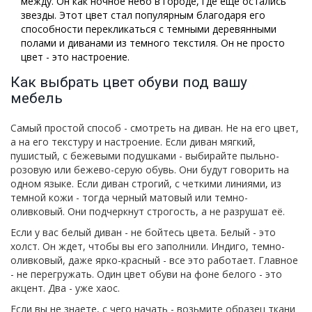
между. Он как ночное небо в городе, где еще остались
звезды. Этот цвет стал популярным благодаря его
способности перекликаться с темными деревянными
полами и диванами из темного текстиля. Он не просто
цвет - это настроение.
Как выбрать цвет обуви под вашу
мебель
Самый простой способ - смотреть на диван. Не на его цвет,
а на его текстуру и настроение. Если диван мягкий,
пушистый, с бежевыми подушками - выбирайте пыльно-
розовую или бежево-серую обувь. Они будут говорить на
одном языке. Если диван строгий, с четкими линиями, из
темной кожи - тогда черный матовый или темно-
оливковый. Они подчеркнут строгость, а не разрушат её.
Если у вас белый диван - не бойтесь цвета. Белый - это
холст. Он ждет, чтобы вы его заполнили. Индиго, темно-
оливковый, даже ярко-красный - все это работает. Главное
- не перегружать. Один цвет обуви на фоне белого - это
акцент. Два - уже хаос.
Если вы не знаете, с чего начать - возьмите образец ткани