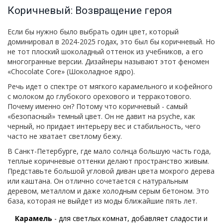
Коричневый: Возвращение героя
Если бы нужно было выбрать один цвет, который
доминировал в 2024-2025 годах, это был бы коричневый. Но
не тот плоский шоколадный оттенок из учебников, а его
многогранные версии. Дизайнеры называют этот феномен
«Chocolate Core» (Шоколадное ядро).
Речь идет о спектре от мягкого карамельного и кофейного
с молоком до глубокого орехового и терракотового.
Почему именно он? Потому что коричневый - самый
«безопасный» темный цвет. Он не давит на psyche, как
черный, но придает интерьеру вес и стабильность, чего
часто не хватает светлому бежу.
В Санкт-Петербурге, где мало солнца большую часть года,
теплые коричневые оттенки делают пространство живым.
Представьте большой угловой диван цвета мокрого дерева
или каштана. Он отлично сочетается с натуральным
деревом, металлом и даже холодным серым бетоном. Это
база, которая не выйдет из моды ближайшие пять лет.
Карамель
- для светлых комнат, добавляет сладости и