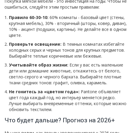
Покупка мягкой мебели - это инвестиция на годы. Чтобы не
ошибиться, следуйте этим простым правилам:
Правило 60-30-10:
60% комнаты - базовый цвет (стены,
крупная мебель), 30% - вторичный (шторы, ковер, диван),
10% - акцент (подушки, картины). Не делайте все в одном
цвете.
Проверьте освещение:
В темных комнатах избегайте
холодных серых и черных тонов для крупных предметов.
Выбирайте теплые коричневые или бежевые.
Учитывайте образ жизни:
Если у вас есть маленькие
дети или домашние животные, откажитесь от белого,
светло-серого и черного бархата. Выбирайте плотные
ткани средних тонов: графит, оливка, карамель.
Не гонитесь за «цветом года»:
Pantone объявляет
цвет года каждый год, но интерьер меняется редко.
Лучше выбирать вневременные оттенки, которые можно
обновить текстилем.
Что будет дальше? Прогноз на 2026+
Мы уже видим, как тренды эволюционируют к 2026 году.