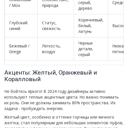
серый,
Средня
/ Мох
природа
дерево
Коричневый,
Глубокий
Статус,
белый,
Высока
синий
свежесть
латунь
Черные
Бежевый /
Легкость,
Низкая 
детали,
Greige
воздух
пятна)
серый
Акценты: Желтый, Оранжевый и
Коралловый
Не бойтесь яркого! В 2024 году дизайнеры активно
используют теплые акцентные цвета. Но важно понимать
их роль. Они не должны занимать 80% пространства. Их
задача - пробуждать энергию.
Желтый цвет, особенно в оттенке горчицы или яичного
желтка, стал популярным для небольших элементов: пуфов,