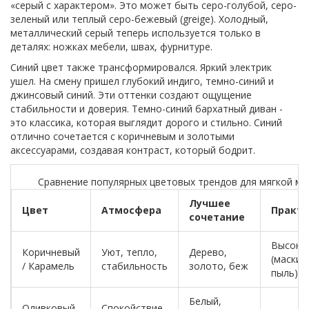
«серый с характером». Это может быть серо-голубой, серо-
зеленый или теплый серо-бежевый (greige). Холодный,
металлический серый теперь используется только в
деталях: ножках мебели, швах, фурнитуре.
Синий цвет также трансформировался. Яркий электрик
ушел. На смену пришел глубокий индиго, темно-синий и
джинсовый синий. Эти оттенки создают ощущение
стабильности и доверия. Темно-синий бархатный диван -
это классика, которая выглядит дорого и стильно. Синий
отлично сочетается с коричневым и золотыми
аксессуарами, создавая контраст, который бодрит.
Сравнение популярных цветовых трендов для мягкой м
Лучшее
Цвет
Атмосфера
Практи
сочетание
Высока
Коричневый
Уют, тепло,
Дерево,
(маскир
/ Карамель
стабильность
золото, беж
пыль)
Белый,
Оливковый
Спокойствие,