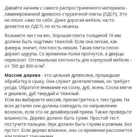
Давайте начнем с самого распространенного материала -
ламинированной древесно-стружечной плиты (ЛДСП). Это
не плохо само по себе. Даже дорогая мебель часто
делается из ЛДСП, но есть нюансы.
Возьмите лист на вес. Хорошая плита толщиной 16 мм
должна быть ощутимо тяжелой. Если она легкая, как
фанера, значит, плотность низкая. Такая плита плохо
держит шурупы. Со временем полки прогнутся, а дверцы
перекосит. Оптимальная плотность для корпусной мебели -
от 700 до 800 кг/м³.
Массив дерева
- это
цельная древесина, прошедшая
обработку и сушку
. Она служит десятилетиями, но требует
ухода. Обратите внимание на
сосну, дуб, ясень
. Сосна мягче
и дешевле, дуб твердый и тяжелый.
Если вы выбираете массив, присмотритесь к текстурам. На
всех деталях они должны совпадать по направлению
волокон, если это не дизайнерский прием. Также проверьте
влажность. Дерево должно быть сухим. Простой тест:
постучите пальцем. Звук должен быть глухим и ровным, без
пустот. Если дерево влажное, оно со временем рассохнется
или пойдет трещинами.