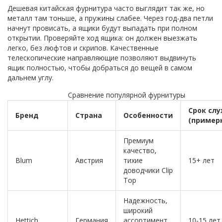
Дешевая китайская фурнитура часто выглядит так же, но
металл там тоньше, а пружины слабее. Через год-два петли
начнут провисать, а ящики будут выпадать при полном
открытии. Проверяйте ход ящика: он должен выезжать
легко, без люфтов и скрипов. Качественные
телескопические направляющие позволяют выдвинуть
ящик полностью, чтобы добраться до вещей в самом
дальнем углу.
Сравнение популярной фурнитуры
Срок сл
Бренд
Страна
Особенности
(пример
Премиум
качество,
Blum
Австрия
тихие
15+ лет
доводчики Clip
Top
Надежность,
широкий
Hettich
Германия
ассортимент,
10-15 лет