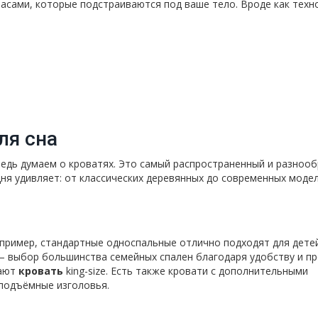
асами, которые подстраиваются под ваше тело. Вроде как техн
ля сна
редь думаем о кроватях. Это самый распространенный и разноо
ня удивляет: от классических деревянных до современных модел
апример, стандартные односпальные отлично подходят для дете
— выбор большинства семейных спален благодаря удобству и пр
рают
кровать
king-size. Есть также кровати с дополнительными
 подъёмные изголовья.