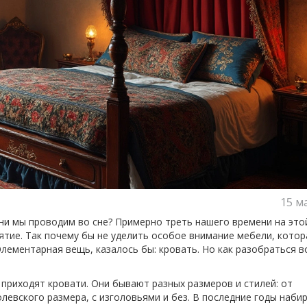
15 м
ени мы проводим во сне? Примерно треть нашего времени на это
ятие. Так почему бы не уделить особое внимание мебели, котор
Элементарная вещь, казалось бы: кровать. Но как разобраться в
м приходят кровати. Они бывают разных размеров и стилей: от
левского размера, с изголовьями и без. В последние годы наби