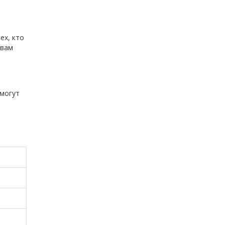
ех, кто
 вам
 могут