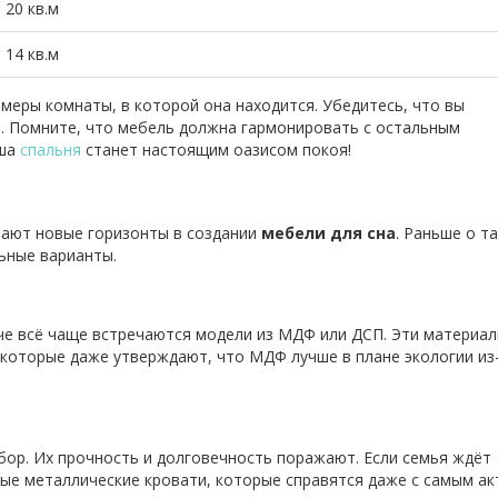
20 кв.м
14 кв.м
змеры комнаты, в которой она находится. Убедитесь, что вы
й. Помните, что мебель должна гармонировать с остальным
аша
спальня
станет настоящим оазисом покоя!
ают новые горизонты в создании
мебели для сна
. Раньше о т
ьные варианты.
че всё чаще встречаются модели из МДФ или ДСП. Эти материа
екоторые даже утверждают, что МДФ лучше в плане экологии из
ор. Их прочность и долговечность поражают. Если семья ждёт
ые металлические кровати, которые справятся даже с самым а