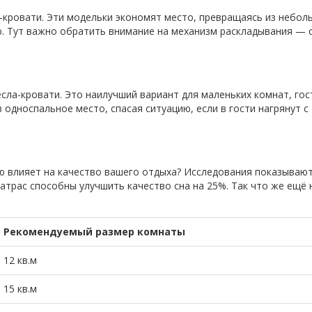
-кровати. Эти модельки экономят место, превращаясь из небол
ю. Тут важно обратить внимание на механизм раскладывания — 
есла-кровати. Это наилучший вариант для маленьких комнат, го
 односпальное место, спасая ситуацию, если в гости нагрянут с
ую влияет на качество вашего отдыха? Исследования показывают
трас способны улучшить качество сна на 25%. Так что же ещё
Рекомендуемый размер комнаты
12 кв.м
15 кв.м