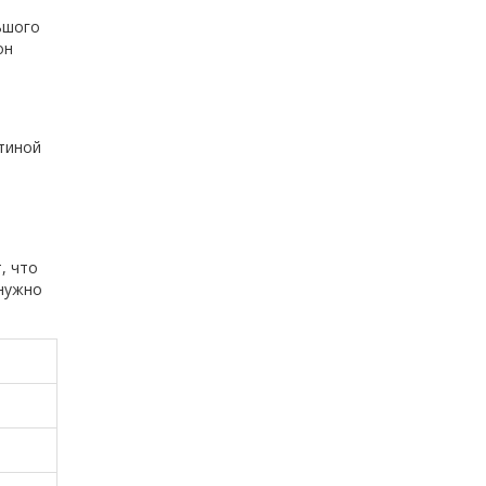
ьшого
он
стиной
, что
 нужно