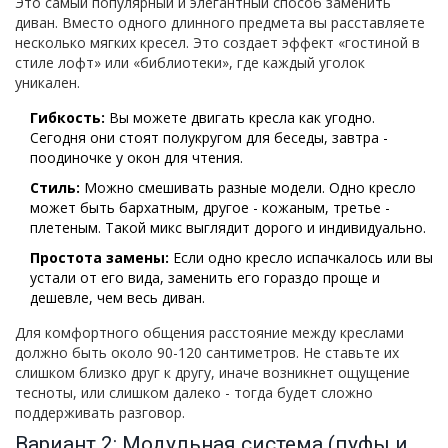
Это самый популярный и элегантный способ заменить
диван. Вместо одного длинного предмета вы расставляете
несколько
мягких кресел
. Это создает эффект «гостиной в
стиле лофт» или «библиотеки», где каждый уголок
уникален.
Гибкость:
Вы можете двигать кресла как угодно.
Сегодня они стоят полукругом для беседы, завтра -
поодиночке у окон для чтения.
Стиль:
Можно смешивать разные модели. Одно кресло
может быть бархатным, другое - кожаным, третье -
плетеным. Такой микс выглядит дорого и индивидуально.
Простота замены:
Если одно кресло испачкалось или вы
устали от его вида, заменить его гораздо проще и
дешевле, чем весь диван.
Для комфортного общения расстояние между креслами
должно быть около 90-120 сантиметров. Не ставьте их
слишком близко друг к другу, иначе возникнет ощущение
тесноты, или слишком далеко - тогда будет сложно
поддерживать разговор.
Вариант 2: Модульная система (пуфы и