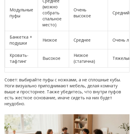
Среднее
(можно
Модульные
Очень
собрать
Средний
пуфы
высокое
спальное
место)
Банкетка +
Низкое
Среднее
Очень лег
подушки
Кровать-
Низкое
Высокое
Тяжелый
тафтинг
(статична)
Совет: выбирайте пуфы с ножками, а не сплошные кубы.
Ноги визуально приподнимают мебель, делая комнату
выше и просторнее. Также убедитесь, что внутри пуфов
есть жесткое основание, иначе сидеть на них будет
неудобно.