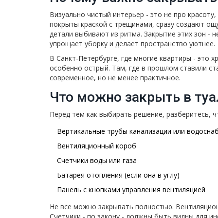
Визуально чистый интерьер - это не про красоту
покрыты краской с трещинами, сразу создают ощ
детали выбивают из ритма. Закрытие этих зон - н
упрощает уборку и делает пространство уютнее.
В Санкт-Петербурге, где многие квартиры - это х
особенно острый. Там, где в прошлом ставили с
современное, но не менее практичное.
Что можно закрыть в туа
Перед тем как выбирать решение, разберитесь, ч
Вертикальные трубы канализации или водосна
Вентиляционный короб
Счетчики воды или газа
Батарея отопления (если она в углу)
Панель с кнопками управления вентиляцией
Не все можно закрывать полностью. Вентиляцион
Счетчики - по закону - должны быть видны для ин