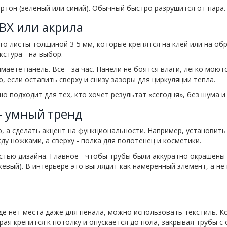
ртон (зеленый или синий). Обычный быстро разрушится от пара.
ВХ или акрила
то листы толщиной 3-5 мм, которые крепятся на клей или на об
кстура - на выбор.
аете панель. Всё - за час. Панели не боятся влаги, легко моютс
 если оставить сверху и снизу зазоры для циркуляции тепла.
шо подходит для тех, кто хочет результат «сегодня», без шума и
- умный тренд
, а сделать акцент на функциональности. Например, установить
у ножками, а сверху - полка для полотенец и косметики.
астью дизайна. Главное - чтобы трубы были аккуратно окрашены 
евый). В интерьере это выглядит как намеренный элемент, а не 
 где нет места даже для пенала, можно использовать текстиль. К
орая крепится к потолку и опускается до пола, закрывая трубы с