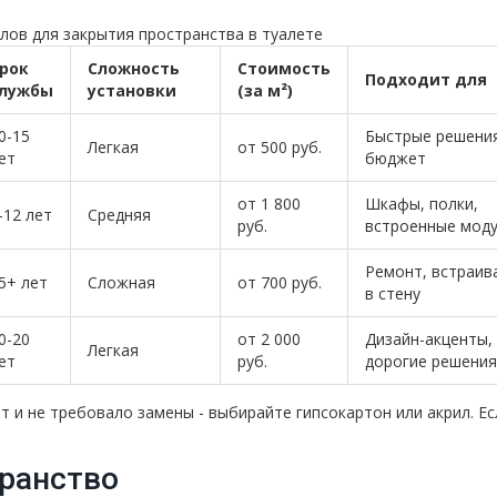
лов для закрытия пространства в туалете
рок
Сложность
Стоимость
Подходит для
лужбы
установки
(за м²)
0-15
Быстрые решени
Легкая
от 500 руб.
ет
бюджет
от 1 800
Шкафы, полки,
-12 лет
Средняя
руб.
встроенные мод
Ремонт, встраив
5+ лет
Сложная
от 700 руб.
в стену
0-20
от 2 000
Дизайн-акценты,
Легкая
ет
руб.
дорогие решения
т и не требовало замены - выбирайте гипсокартон или акрил. Ес
транство