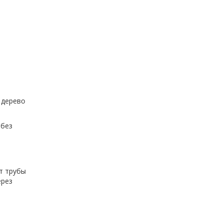
 дерево
 без
т трубы
ерез