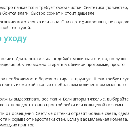
быстро пачкается и требует сухой чистки. Синтетика (полиэстер,
 боится влаги, быстро сохнет и стоит дешевле.
органического хлопка или льна. Они сертифицированы, не содер
нной текстурой.
 уходу
воляет. Для хлопка и льна подойдёт машинная стирка, но лучше
 изделия обычно можно стирать в обычной программе, просто
 при необходимости бережно стирают вручную. Шелк требует су
ротереть их мягкой тканью с небольшим количеством мыльного
должны выдерживать вес ткани. Если шторы тяжелые, выбирайте
гкого тюля достаточно простой рейки или кольцевой системы.
сти от освещения. Светлые оттенки отразят больше света, сдел
юта и скрывают недостатки стен. Если у вас маленькая комната,
моздких принтов.