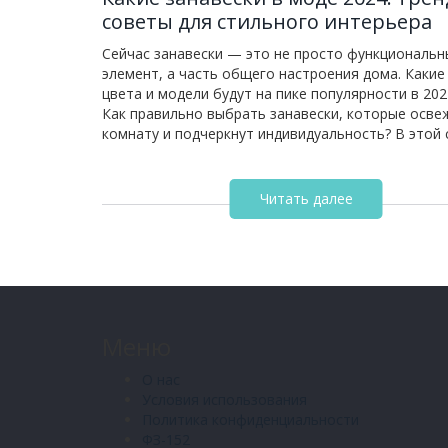
советы для стильного интерьера
Сейчас занавески — это не просто функциональн
элемент, а часть общего настроения дома. Какие 
цвета и модели будут на пике популярности в 202
Как правильно выбрать занавески, которые осве
комнату и подчеркнут индивидуальность? В этой 
собраны главные тренды, современные советы по
важные детали выбора и неожиданные сочетания
примере реальных квартир. Все лайфхаки максим
Читать далее
пригодятся тем, кто хочет создать уют без лишн
и хлопот.
Меню
О нас
Условия использования
Политика конфиденциальности
ФЗ-152