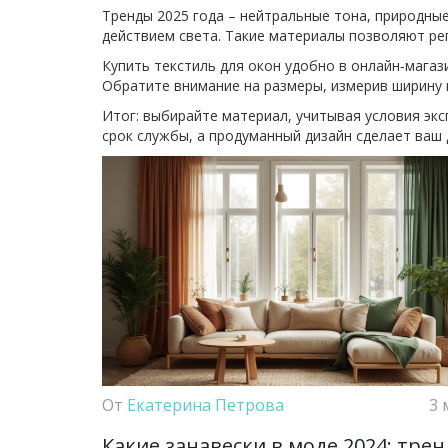
Тренды 2025 года – нейтральные тона, природны
действием света. Такие материалы позволяют ре
Купить текстиль для окон удобно в онлайн‑магаз
Обратите внимание на размеры, измерив ширину и
Итог: выбирайте материал, учитывая условия эк
срок службы, а продуманный дизайн сделает ваш
От
Екатерина Петрова
3 
Какие занавески в моде 2024: тре