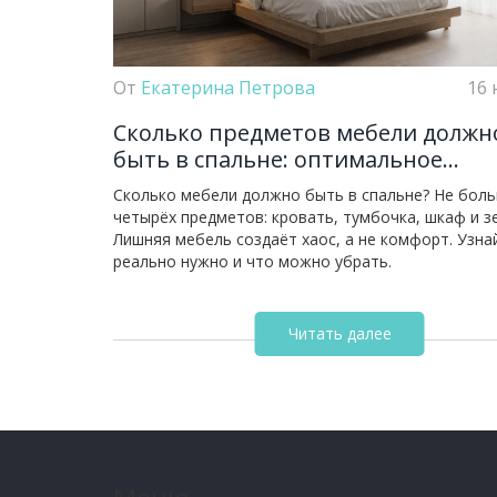
От
Екатерина Петрова
16 
Сколько предметов мебели должн
быть в спальне: оптимальное
количество для комфорта и поряд
Сколько мебели должно быть в спальне? Не бол
четырёх предметов: кровать, тумбочка, шкаф и з
Лишняя мебель создаёт хаос, а не комфорт. Узна
реально нужно и что можно убрать.
Читать далее