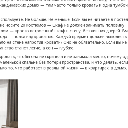
скандинавских домах — там часто только кровать и одна тумбоч
используете. Не больше. Не меньше. Если вы не читаете в посте
ы не носите 20 костюмов — шкаф не должен занимать половину
алом — просто встроенный шкаф в стену, без лишних дверей. В
мода — полки над кроватью. Каждый предмет должен выполнять 
ало на стене напротив кровати? Оно не обязательно. Если вы не
анство станет легче, а сон — глубже.
кровать, чтобы она не скрипела и не занимала место, почему од
маленькой спальне без потери пространства, и что делать, если
лько то, что работает в реальной жизни — в квартирах, в домах,