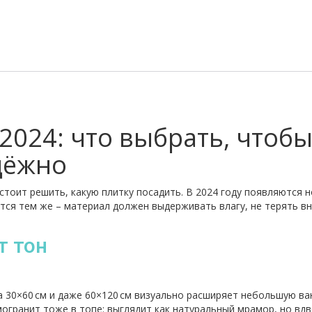
2024: что выбрать, чтоб
дёжно
стоит решить, какую плитку посадить. В 2024 году появляются 
ётся тем же – материал должен выдерживать влагу, не терять в
т тон
 30×60 см и даже 60×120 см визуально расширяет небольшую ва
гранит тоже в топе: выглядит как натуральный мрамор, но вд