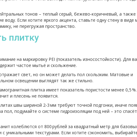
ейтральных тонов – теплый серый, бежево‑коричневый, а также
 воду. Если хотите яркого акцента, ставьте одну стену в виде 
амику, не перегружая пространство.
ть плитку
мание на маркировку PEI (показатель износостойкости). Для в
выдержит частое мытьё и скольжение.
отражает свет, но он может делать пол скользким. Матовые и
ильном освещении выглядят так же стильно.
амогранитная плитка имеет показатель пористости менее 0,5 %.
ачит и плесень не появится.
плитах швы шириной 2‑3 мм требуют точной подгонки, иначе поя
а пол, подумайте о системе гидроизоляции под ней – это спасёт
ранит колеблются от 800 рублей за квадратный метр для базовы
и с уникальными текстурами. Если хотите сэкономить, выбирайт