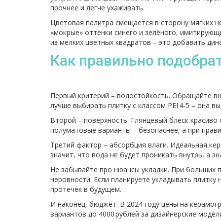
прочнее и легче ухаживать.
Цветовая палитра смещается в сторону мягких н
«мокрые» оттенки синего и зелёного, имитирующие
из мелких цветных квадратов – это добавить дин
Как правильно подобра
Первый критерий – водостойкость. Обращайте вни
лучше выбирать плитку с классом PEI 4‑5 – она 
Второй – поверхность. Глянцевый блеск красиво 
полуматовые варианты – безопаснее, а при прав
Третий фактор – абсорбция влаги. Идеальная кер
значит, что вода не будет проникать внутрь, а зн
Не забывайте про нюансы укладки. При больших 
неровности. Если планируете укладывать плитку н
протечек в будущем.
И наконец, бюджет. В 2024 году цены на керамог
вариантов до 4000 рублей за дизайнерские модел