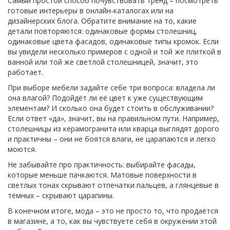
Самый простой способ почувствовать тренд – посмотреть
готовые интерьеры в онлайн‑каталогах или на
дизайнерских блога. Обратите внимание на то, какие
детали повторяются: одинаковые формы столешниц,
одинаковые цвета фасадов, одинаковые типы кромок. Если
вы увидели несколько примеров с одной и той же плиткой в
ванной или той же светлой столешницей, значит, это
работает.
При выборе мебели задайте себе три вопроса: владела ли
она влагой? Подойдёт ли её цвет к уже существующим
элементам? И сколько она будет стоить в обслуживании?
Если ответ «да», значит, вы на правильном пути. Например,
столешницы из керамогранита или кварца выглядят дорого
и практичны – они не боятся влаги, не царапаются и легко
моются.
Не забывайте про практичность: выбирайте фасады,
которые меньше пачкаются. Матовые поверхности в
светлых тонах скрывают отпечатки пальцев, а глянцевые в
тёмных – скрывают царапины.
В конечном итоге, мода – это не просто то, что продаётся
в магазине, а то, как вы чувствуете себя в окружении этой