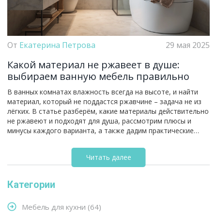
От
Екатерина Петрова
29 мая 2025
Какой материал не ржавеет в душе:
выбираем ванную мебель правильно
В ванных комнатах влажность всегда на высоте, и найти
материал, который не поддастся ржавчине – задача не из
лёгких. В статье разберём, какие материалы действительно
не ржавеют и подходят для душа, рассмотрим плюсы и
минусы каждого варианта, а также дадим практические
советы по уходу. Вы узнаете, во что стоит вложиться на
долгие годы, а на чём можно смело экономить. Поделюсь
Читать далее
личным опытом и лайфхаками для беззаботной жизни без
ржавчины в ванной.
Категории
Мебель для кухни
(64)