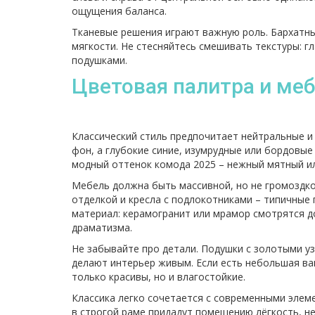
ощущения баланса.
Тканевые решения играют важную роль. Бархатны
мягкости. Не стесняйтесь смешивать текстуры:
подушками.
Цветовая палитра и ме
Классический стиль предпочитает нейтральные и
фон, а глубокие синие, изумрудные или бордовые
модный оттенок комода 2025 – нежный мятный или
Мебель должна быть массивной, но не громоздк
отделкой и кресла с подлокотниками – типичные
материал: керамогранит или мрамор смотрятся д
драматизма.
Не забывайте про детали. Подушки с золотыми у
делают интерьер живым. Если есть небольшая ван
только красивы, но и влагостойкие.
Классика легко сочетается с современными элем
в строгой раме придадут помещению лёгкость, н