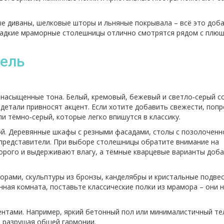
е диваны, шелковые шторы и льняные покрывала – всё это доб
 гладкие мраморные столешницы отлично смотрятся рядом с плю
бель
 насыщенные тона. Белый, кремовый, бежевый и светло‑серый с
 детали привносят акцент. Если хотите добавить свежести, поп
 тёмно‑серый, которые легко впишутся в классику.
ой. Деревянные шкафы с резными фасадами, столы с позолоченн
 представители. При выборе столешницы обратите внимание на
орого и выдерживают влагу, а тёмные кварцевые варианты доб
зорами, скульптуры из бронзы, канделябры и кристальные подве
ная комната, поставьте классические полки из мрамора – они 
ентами. Например, яркий бетонный пол или минималистичный те
е разрушая общей гармонии.