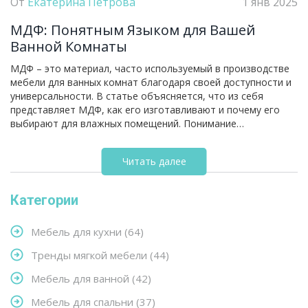
От
Екатерина Петрова
1 янв 2025
МДФ: Понятным Языком для Вашей
Ванной Комнаты
МДФ – это материал, часто используемый в производстве
мебели для ванных комнат благодаря своей доступности и
универсальности. В статье объясняется, что из себя
представляет МДФ, как его изготавливают и почему его
выбирают для влажных помещений. Понимание
характеристик и преимуществ этого материала поможет
владельцам жилья и дизайнерам принять обоснованное
Читать далее
решение при выборе мебели. Узнайте о том, как МДФ
подходит для различных стилей интерьера и какие нюансы
важно учитывать при его использовании в ванной комнате.
Категории
Без глубоких технических терминов, статья предлагает
простое объяснение, подходящее для как новичков, так и
Мебель для кухни
(64)
опытных читателей.
Тренды мягкой мебели
(44)
Мебель для ванной
(42)
Мебель для спальни
(37)