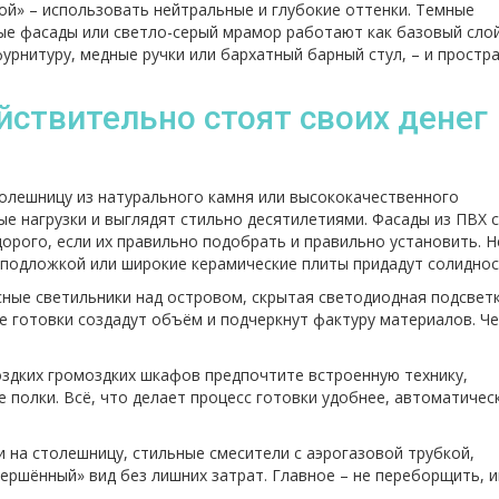
ой» – использовать нейтральные и глубокие оттенки. Темные
ые фасады или светло-серый мрамор работают как базовый сло
урнитуру, медные ручки или бархатный барный стул, – и простр
ствительно стоят своих денег
толешницу из натурального камня или высококачественного
е нагрузки и выглядят стильно десятилетиями. Фасады из ПВХ с
орого, если их правильно подобрать и правильно установить. Н
й подложкой или широкие керамические плиты придадут солиднос
ные светильники над островом, скрытая светодиодная подсвет
е готовки создадут объём и подчеркнут фактуру материалов. Ч
здких громоздких шкафов предпочтите встроенную технику,
е полки. Всё, что делает процесс готовки удобнее, автоматичес
 на столешницу, стильные смесители с аэрогазовой трубкой,
вершённый» вид без лишних затрат. Главное – не переборщить, 