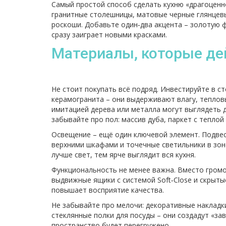
Самый простой способ сделать кухню «драгоценн
гранитные столешницы, матовые черные глянцев
роскоши. Добавьте один‑два акцента – золотую ф
сразу заиграет новыми красками.
Материалы, которые дей
Не стоит покупать всё подряд. Инвестируйте в с
керамогранита – они выдерживают влагу, тепловы
имитацией дерева или металла могут выглядеть д
забывайте про пол: массив дуба, паркет с тепло
Освещение – ещё один ключевой элемент. Подвес
верхними шкафами и точечные светильники в зон
лучше свет, тем ярче выглядит вся кухня.
Функциональность не менее важна. Вместо громо
выдвижные ящики с системой Soft‑Close и скрыты
повышает восприятие качества.
Не забывайте про мелочи: декоративные накладки
стеклянные полки для посуды – они создадут «за
пространство будет перегружено.