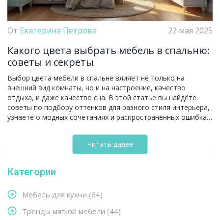
От
Екатерина Петрова
22 мая 2025
Какого цвета выбрать мебель в спальню:
советы и секреты
Выбор цвета мебели в спальне влияет не только на
внешний вид комнаты, но и на настроение, качество
отдыха, и даже качество сна. В этой статье вы найдёте
советы по подбору оттенков для разного стиля интерьера,
узнаете о модных сочетаниях и распространённых ошибках.
Я расскажу, как подобрать цвет мебели в маленькую
спальню, и поделюсь лайфхаками для создания уюта.
Читать далее
Получите конкретные рекомендации для тех, кто пытается
определиться с палитрой.
Категории
Мебель для кухни
(64)
Тренды мягкой мебели
(44)