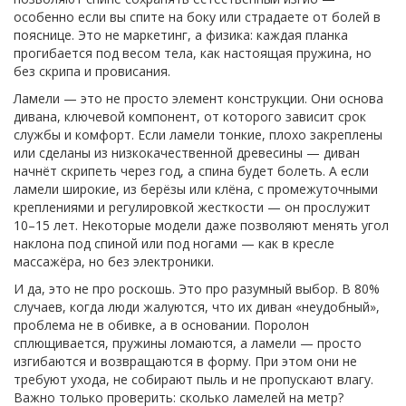
особенно если вы спите на боку или страдаете от болей в
пояснице. Это не маркетинг, а физика: каждая планка
прогибается под весом тела, как настоящая пружина, но
без скрипа и провисания.
Ламели — это не просто элемент конструкции. Они
основа
дивана
,
ключевой компонент, от которого зависит срок
службы и комфорт
. Если ламели тонкие, плохо закреплены
или сделаны из низкокачественной древесины — диван
начнёт скрипеть через год, а спина будет болеть. А если
ламели широкие, из берёзы или клёна, с промежуточными
креплениями и регулировкой жесткости — он прослужит
10–15 лет. Некоторые модели даже позволяют менять угол
наклона под спиной или под ногами — как в кресле
массажёра, но без электроники.
И да, это не про роскошь. Это про разумный выбор. В 80%
случаев, когда люди жалуются, что их диван «неудобный»,
проблема не в обивке, а в основании. Поролон
сплющивается, пружины ломаются, а ламели — просто
изгибаются и возвращаются в форму. При этом они не
требуют ухода, не собирают пыль и не пропускают влагу.
Важно только проверить: сколько ламелей на метр?