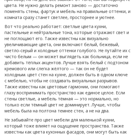
цвета. Не нужно делать ремонт заново — достаточно
поменять стены, фартук и мебель на правильные оттенки, и
комната сразу станет светлее, просторнее и уютнее.
Вот что реально работает:
светлые цвета кухни
,
пастельные и нейтральные тона, которые отражают свет и
не поглощают его
. Также известны как
визуально
увеличивающие цвета
, они включают белый, бежевый,
светло-серый и холодные оттенки голубого
. Не путайте их с
чисто белым — он может выглядеть как больница, если не
добавить тёплых акцентов. Лучше взять белый с подтоном
кремового или слегка жёлтого — так он не будет
холодным.
цвет стен на кухне
,
должен быть в одном ключе
с мебелью, чтобы не создавать визуальных разрывов
.
Также известны как
цветовые гармонии
, они помогают
глазу воспринимать пространство как единое целое
. Если
стены светлые, а мебель тёмная — это нормально, но
только если тёмный цвет не доминирует. Лучше, чтобы
мебель была на полтона темнее стен, а не на два.
Не забывайте про
цвет мебели для маленькой кухни
,
который тоже влияет на ощущение пространства
. Также
известны как
цвета кухонных фасадов
, они могут быть как