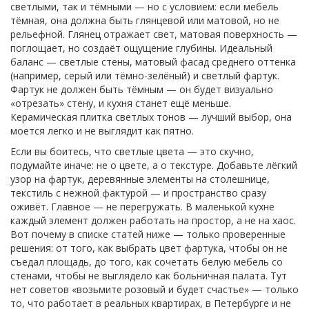
светлыми, так и тёмными — но с условием: если мебель
тёмная, она должна быть глянцевой или матовой, но не
рельефной
. Глянец отражает свет, матовая поверхность —
поглощает, но создаёт ощущение глубины. Идеальный
баланс — светлые стены, матовый фасад среднего оттенка
(например, серый или тёмно-зелёный) и светлый фартук.
Фартук не должен быть тёмным — он будет визуально
«отрезать» стену, и кухня станет ещё меньше.
Керамическая плитка светлых тонов — лучший выбор, она
моется легко и не выглядит как пятно.
Если вы боитесь, что светлые цвета — это скучно,
подумайте иначе: не о цвете, а о текстуре. Добавьте лёгкий
узор на фартук, деревянные элементы на столешнице,
текстиль с нежной фактурой — и пространство сразу
оживёт. Главное — не перегружать. В маленькой кухне
каждый элемент должен работать на простор, а не на хаос.
Вот почему в списке статей ниже — только проверенные
решения: от того, как выбрать цвет фартука, чтобы он не
съедал площадь, до того, как сочетать белую мебель со
стенами, чтобы не выглядело как больничная палата. Тут
нет советов «возьмите розовый и будет счастье» — только
то, что работает в реальных квартирах, в Петербурге и не